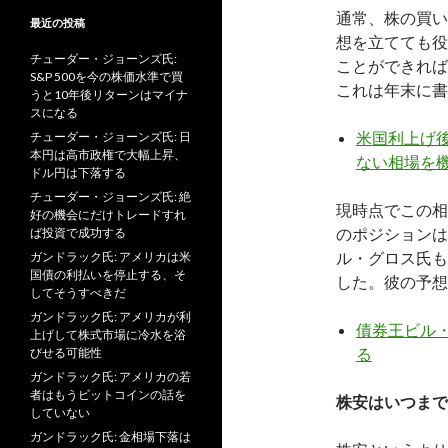
通常、株の買い
最近の投稿
想を立てても役
チューダー・ジョーンズ氏:
ことができれば
S&P 500を今の株価水準で買
これは年末に書
うと10年後リターンはマイナ
スになる
米国利上げ後
チューダー・ジョーンズ氏: 日
本円は高市政権で大幅上昇、
ない相場を
ドル円は下落する
チューダー・ジョーンズ氏: 絶
現時点でこの相
好の機会にだけトレードすれ
のポジションは
ば投資で成功する
ル・グロス氏も
ガンドラック氏: アメリカは米
国債の利払いを停止する、そ
した。彼の予想
してそうすべきだ
ガンドラック氏: アメリカが利
債券王ビル
上げして株式市場に冷水を浴
る
びせる可能性
ガンドラック氏: アメリカの若
者はもうビットコインの話を
株安はいつまで
していない
ガンドラック氏: 金相場下落は