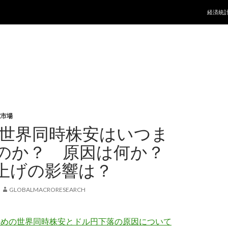
コンテ
経済統
式市場
6年世界同時株安はいつま
のか？ 原因は何か？
上げの影響は？
GLOBALMACRORESEARCH
月始めの世界同時株安とドル円下落の原因について