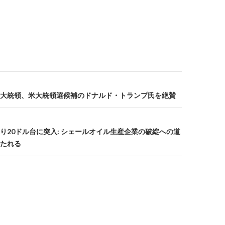
大統領、米大統領選候補のドナルド・トランプ氏を絶賛
り20ドル台に突入: シェールオイル生産企業の破綻への道
たれる