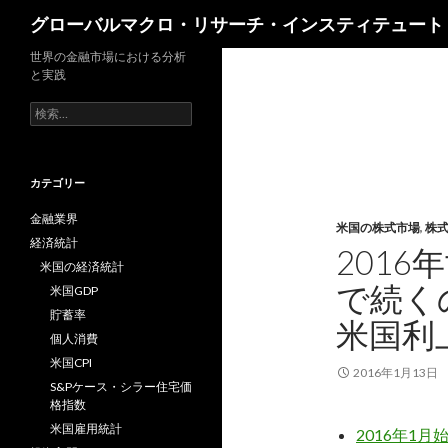
検
グローバルマクロ・リサーチ・インスティテュート
索
世界の金融市場における分析
と実践
検
索:
カテゴリー
金融業界
米国の株式市場
,
株
経済統計
201
米国の経済統計
で続く
米国GDP
貯蓄率
米国利
個人消費
米国CPI
2016年1月13日
S&Pケース・シラー住宅価
格指数
米国雇用統計
2016年1