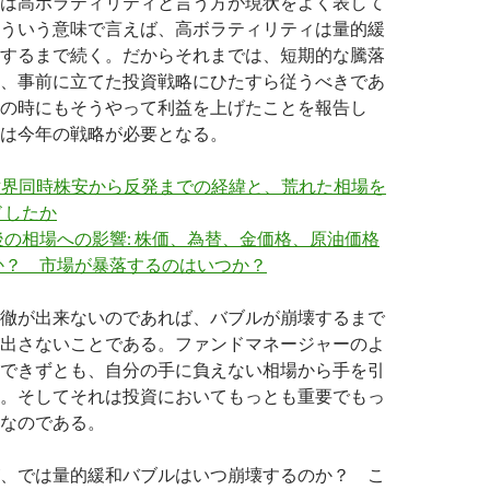
は高ボラティリティと言う方が現状をよく表して
ういう意味で言えば、高ボラティリティは量的緩
するまで続く。だからそれまでは、短期的な騰落
、事前に立てた投資戦略にひたすら従うべきであ
の時にもそうやって利益を上げたことを報告し
は今年の戦略が必要となる。
月世界同時株安から反発までの経緯と、荒れた相場を
ドしたか
の相場への影響: 株価、為替、金価格、原油価格
か？ 市場が暴落するのはいつか？
徹が出来ないのであれば、バブルが崩壊するまで
出さないことである。ファンドマネージャーのよ
できずとも、自分の手に負えない相場から手を引
。そしてそれは投資においてもっとも重要でもっ
なのである。
、では量的緩和バブルはいつ崩壊するのか？ こ