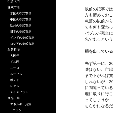
投資入門
株式市場
以前の記事では
米国の株式市場
方も纏めておこ
中国の株式市場
急落の以前から
欧州の株式市場
ても何も変わっ
日本の株式市場
バブルが完全に
インドの株式市場
先であるという
ロシアの株式市場
為替相場
損を出している
人民元
ドル円
先ず第一に、2
ユーロ
味はない。市場
ルーブル
まで下がれば買
ポンド
しれないが、2
レアル
に間違っている
スイスフラン
理に取りに行こ
商品市場
ってしまうか、
エネルギー資源
ちらかになるだ
ウラン