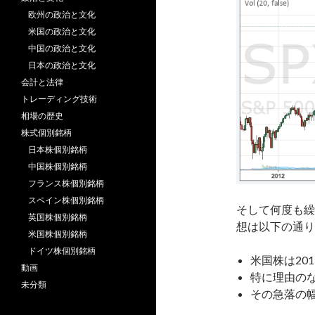
欧州の政治と文化
米国の政治と文化
中国の政治と文化
日本の政治と文化
会計と法律
トレーディング技術
相場の歴史
株式個別銘柄
日本株個別銘柄
中国株個別銘柄
フランス株個別銘柄
スペイン株個別銘柄
そして何度も繰
英国株個別銘柄
想は以下の通り
米国株個別銘柄
ドイツ株個別銘柄
米国株は20
動画
特に理由の
未分類
その急落の幅