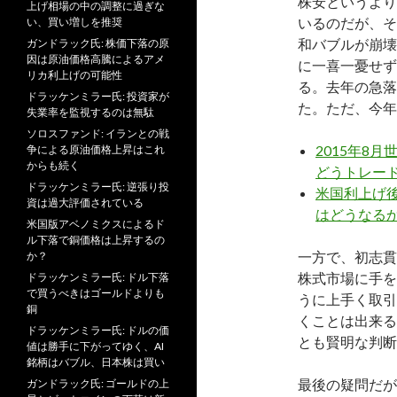
株安というより
上げ相場の中の調整に過ぎな
いるのだが、そ
い、買い増しを推奨
和バブルが崩壊
ガンドラック氏: 株価下落の原
因は原油価格高騰によるアメ
に一喜一憂せず
リカ利上げの可能性
る。去年の急落
ドラッケンミラー氏: 投資家が
た。ただ、今年
失業率を監視するのは無駄
ソロスファンド: イランとの戦
2015年8
争による原油価格上昇はこれ
からも続く
どうトレー
ドラッケンミラー氏: 逆張り投
米国利上げ後
資は過大評価されている
はどうなる
米国版アベノミクスによるド
ル下落で銅価格は上昇するの
一方で、初志貫
か？
株式市場に手を
ドラッケンミラー氏: ドル下落
で買うべきはゴールドよりも
うに上手く取引
銅
くことは出来る
ドラッケンミラー氏: ドルの価
とも賢明な判断
値は勝手に下がってゆく、AI
銘柄はバブル、日本株は買い
最後の疑問だが
ガンドラック氏: ゴールドの上