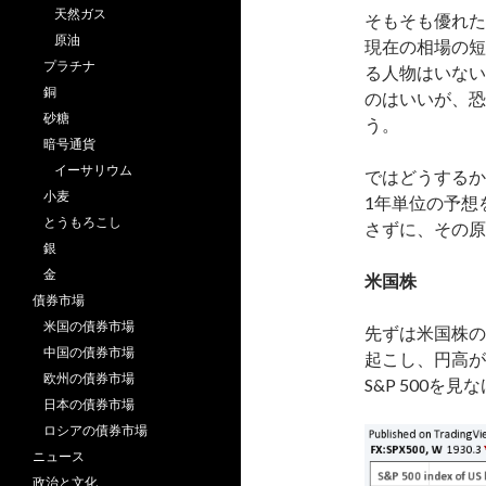
天然ガス
そもそも優れた
原油
現在の相場の短
プラチナ
る人物はいない
銅
のはいいが、恐
砂糖
う。
暗号通貨
イーサリウム
ではどうするか
小麦
1年単位の予想
とうもろこし
さずに、その原
銀
金
米国株
債券市場
米国の債券市場
先ずは米国株の
中国の債券市場
起こし、円高が
欧州の債券市場
S&P 500を
日本の債券市場
ロシアの債券市場
ニュース
政治と文化