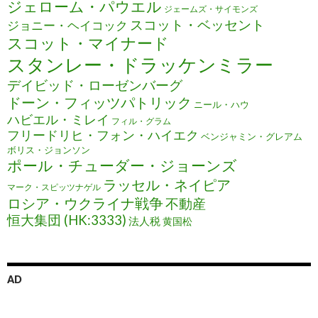
ジェローム・パウエル
ジェームズ・サイモンズ
スコット・ベッセント
ジョニー・ヘイコック
スコット・マイナード
スタンレー・ドラッケンミラー
デイビッド・ローゼンバーグ
ドーン・フィッツパトリック
ニール・ハウ
ハビエル・ミレイ
フィル・グラム
フリードリヒ・フォン・ハイエク
ベンジャミン・グレアム
ボリス・ジョンソン
ポール・チューダー・ジョーンズ
ラッセル・ネイピア
マーク・スピッツナゲル
ロシア・ウクライナ戦争
不動産
恒大集団 (HK:3333)
法人税
黄国松
AD