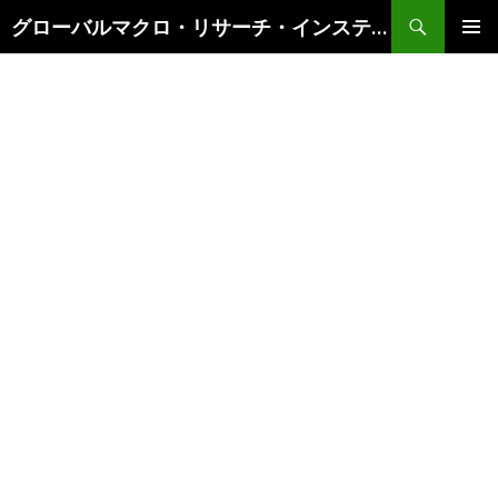
検
グローバルマクロ・リサーチ・インスティテュート
索
コ
メインメ
ン
ニュー
テ
ン
ツ
へ
ス
キ
ッ
プ