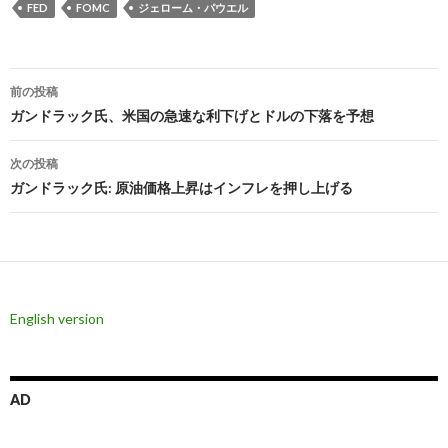
FED
FOMC
ジェローム・パウエル
投
前の投稿
稿
ガンドラック氏、米国の急速な利下げとドルの下落を予想
ナ
次の投稿
ビ
ガンドラック氏: 原油価格上昇はインフレを押し上げる
ゲ
ー
シ
English version
ョ
ン
AD