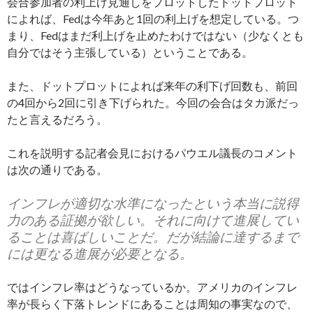
会合参加者の利上げ見通しをプロットしたドットプロット
によれば、Fedは今年あと1回の利上げを想定している。つ
まり、Fedはまだ利上げを止めたわけではない（少なくとも
自分ではそう主張している）ということである。
また、ドットプロットによれば来年の利下げ回数も、前回
の4回から2回に引き下げられた。今回の会合はタカ派だっ
たと言えるだろう。
これを説明する記者会見におけるパウエル議長のコメント
は次の通りである。
インフレが適切な水準になったという本当に説得
力のある証拠が欲しい。それに向けて進展してい
ることは喜ばしいことだ。だが結論に達するまで
には更なる進展が必要となる。
ではインフレ率はどうなっているか。アメリカのインフレ
率が長らく下落トレンドにあることは周知の事実なので、