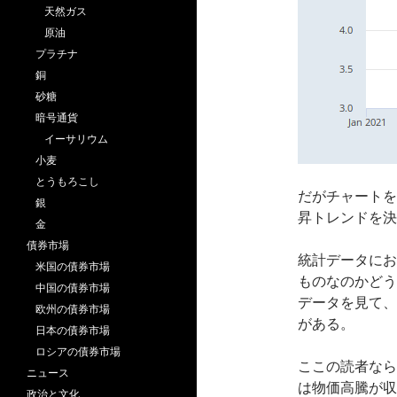
天然ガス
原油
プラチナ
銅
砂糖
暗号通貨
イーサリウム
小麦
とうもろこし
だがチャートを
銀
昇トレンドを決
金
債券市場
統計データにお
米国の債券市場
ものなのかどう
中国の債券市場
データを見て、
欧州の債券市場
がある。
日本の債券市場
ロシアの債券市場
ここの読者なら
ニュース
は物価高騰が収
政治と文化