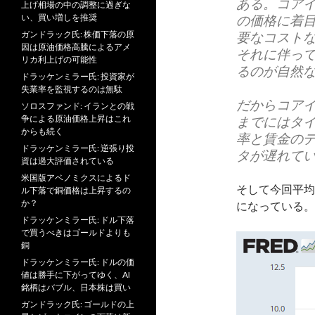
ある。コア
上げ相場の中の調整に過ぎな
い、買い増しを推奨
の価格に着
ガンドラック氏: 株価下落の原
要なコスト
因は原油価格高騰によるアメ
それに伴っ
リカ利上げの可能性
るのが自然
ドラッケンミラー氏: 投資家が
失業率を監視するのは無駄
だからコア
ソロスファンド: イランとの戦
争による原油価格上昇はこれ
までにはタ
からも続く
率と賃金の
ドラッケンミラー氏: 逆張り投
タが遅れて
資は過大評価されている
米国版アベノミクスによるド
そして今回平均
ル下落で銅価格は上昇するの
か？
になっている。
ドラッケンミラー氏: ドル下落
で買うべきはゴールドよりも
銅
ドラッケンミラー氏: ドルの価
値は勝手に下がってゆく、AI
銘柄はバブル、日本株は買い
ガンドラック氏: ゴールドの上