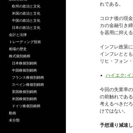
れである。
欧州の政治と文化
米国の政治と文化
コロナ後の現金
中国の政治と文化
カの金融引き締
日本の政治と文化
を器用に抑える
会計と法律
トレーディング技術
インフレ政策に
相場の歴史
インフレととも
株式個別銘柄
リヒ・フォン・
日本株個別銘柄
中国株個別銘柄
ハイエク: 
フランス株個別銘柄
スペイン株個別銘柄
今回の失業率の
英国株個別銘柄
の前触れである
米国株個別銘柄
考えるべきだろ
ドイツ株個別銘柄
けではない。
動画
未分類
予想通り減速し