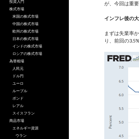
投資入門
が、今回は重要
株式市場
米国の株式市場
インフレ後の大
中国の株式市場
欧州の株式市場
まずは失業率か
日本の株式市場
り、前回の3.5
インドの株式市場
ロシアの株式市場
為替相場
人民元
ドル円
ユーロ
ルーブル
ポンド
レアル
スイスフラン
商品市場
エネルギー資源
ウラン