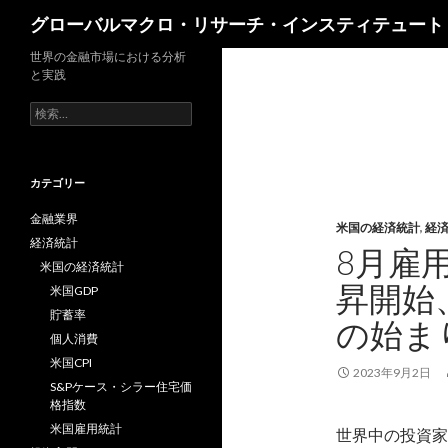
検
グローバルマクロ・リサーチ・インスティテュート
索
世界の金融市場における分析
と実践
検
索:
カテゴリー
金融業界
米国の経済統計
,
経
経済統計
8月雇
米国の経済統計
昇開始
米国GDP
貯蓄率
の始ま
個人消費
米国CPI
2023年9月2日
S&Pケース・シラー住宅価
格指数
米国雇用統計
世界中の投資家