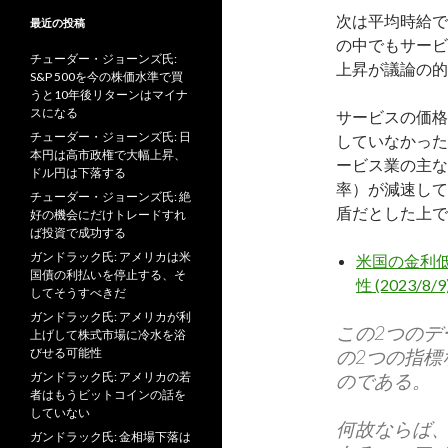
次は平均時給で
最近の投稿
の中でもサービ
チューダー・ジョーンズ氏:
上昇が議論の的
S&P 500を今の株価水準で買
うと10年後リターンはマイナ
スになる
サービスの価格
チューダー・ジョーンズ氏: 日
していなかった
本円は高市政権で大幅上昇、
ービス業の主な
ドル円は下落する
率）が減速して
チューダー・ジョーンズ氏: 絶
盾だとした上で
好の機会にだけトレードすれ
ば投資で成功する
ガンドラック氏: アメリカは米
米国の金利
国債の利払いを停止する、そ
性 (2023/8/9
してそうすべきだ
ガンドラック氏: アメリカが利
この2つの
上げして株式市場に冷水を浴
びせる可能性
の2つの指
ガンドラック氏: アメリカの若
のである。
者はもうビットコインの話を
していない
何故ならば
ガンドラック氏: 金相場下落は