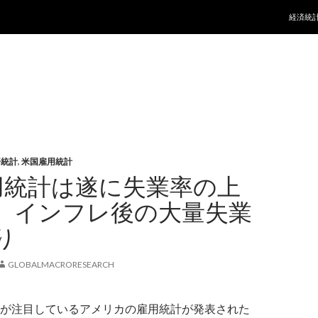
コンテ
経済統
済統計
,
米国雇用統計
用統計は遂に失業率の上
、インフレ後の大量失業
り
GLOBALMACRORESEARCH
が注目しているアメリカの雇用統計が発表された