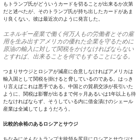
もトランプ氏がどういうカードを切ることが出来るか次第
だと述べたが、そのトランプ氏が持ち出したカードがあま
り良くない。彼は最近次のように発言した。
エネルギー産業で働く何万人もの労働者とその雇
用を生み出すアメリカの優れた企業を守るために
原油の輸入に対して関税をかけなければならない
とすれば、出来ることを何でもすることになる。
つまりサウジとロシアが減産に合意しなければアメリカは
輸入国として関税を掛けると脅しているのである。はっき
り言えばこれは悪手である。中国との貿易交渉が長引いた
ように、関税は影響が出るまで何ヶ月あるいは1年以上も待
たなければならず、そうしている内に借金漬けのシェール
産業は全滅してしまうだろう。
比較的余裕のあるロシアとサウジ
ちなみにそんなトランプ大統領を尻目にロシアとサウジは