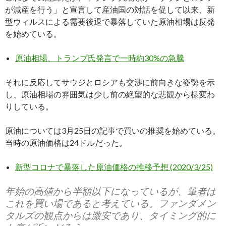
が減産を行う」と宣言して産油国の対話を促して以来、新
型ウィルスによる需要後退で暴落していた原油相場は反発
を始めている。
原油相場、トランプ氏発言で一時約30%の急騰
それに反応してサウジとロシアも交渉に前向きな姿勢を示
し、原油相場の雰囲気は少し前の絶望的な悲観から様変わ
りしている。
原油については3月25日の記事で買いの推奨を始めている。
当時の原油価格は24ドルだった。
新型コロナで暴落した原油価格の推移予想 (2020/3/25)
年始の高値から半額以下になっているが、筆者は
これを買い場であると考えている。ファンダメン
タルズの観点からは激安であり、タイミング的に