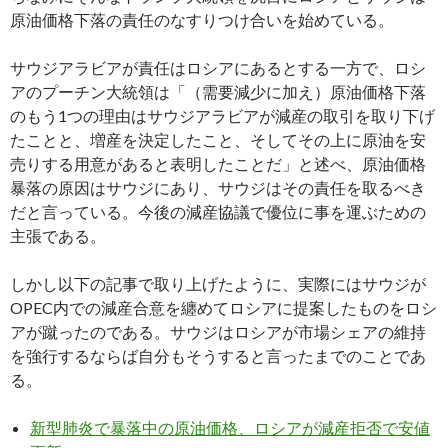
原油価格下落の責任のなすりつけ合いを始めている。
サウジアラビアが責任はロシアにあるとする一方で、ロシ
アのプーチン大統領は「（需要減少に加え）原油価格下落
のもう1つの理由はサウジアラビアが減産の取引を取り下げ
たことと、増産を決定したこと、そしてその上に原油を安
売りする用意があると表明したことだ」と述べ、原油価格
暴落の原因はサウジにあり、サウジはその責任を取るべき
だと言っている。今後の減産協議で優位に事を運ぶための
主張である。
しかし以下の記事で取り上げたように、実際にはサウジが
OPEC内での減産合意を纏めてロシアに提案したものをロシ
アが蹴ったのである。サウジはロシアが市場シェアの維持
を強行するならば自分もそうすると言ったまでのことであ
る。
新型肺炎で暴落中の原油価格、ロシアが減産拒否で安値