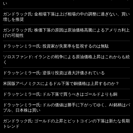
い
ガンドラック氏: 金相場下落は上げ相場の中の調整に過ぎない、買い
増しを推奨
ガンドラック氏: 株価下落の原因は原油価格高騰によるアメリカ利上
げの可能性
ドラッケンミラー氏: 投資家が失業率を監視するのは無駄
ソロスファンド: イランとの戦争による原油価格上昇はこれからも続
く
ドラッケンミラー氏: 逆張り投資は過大評価されている
米国版アベノミクスによるドル下落で銅価格は上昇するのか？
ドラッケンミラー氏: ドル下落で買うべきはゴールドよりも銅
ドラッケンミラー氏: ドルの価値は勝手に下がってゆく、AI銘柄はバ
ブル、日本株は買い
ガンドラック氏: ゴールドの上昇とビットコインの下落は新たな長期
トレンド