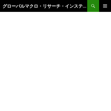
検
グローバルマクロ・リサーチ・インスティテュート
索
コ
メインメ
ン
ニュー
テ
ン
ツ
へ
ス
キ
ッ
プ