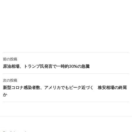
投
前の投稿
稿
原油相場、トランプ氏発言で一時約30%の急騰
ナ
次の投稿
ビ
新型コロナ感染者数、アメリカでもピーク近づく 株安相場の終焉
か
ゲ
ー
シ
ョ