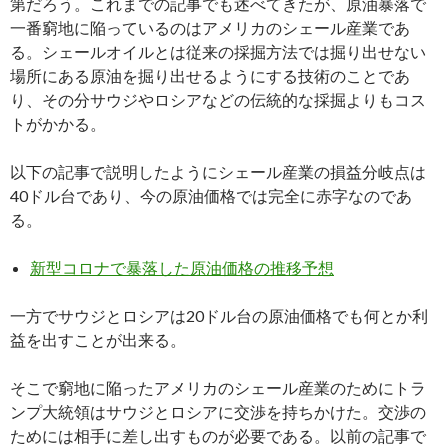
第だろう。これまでの記事でも述べてきたが、原油暴落で
一番窮地に陥っているのはアメリカのシェール産業であ
る。シェールオイルとは従来の採掘方法では掘り出せない
場所にある原油を掘り出せるようにする技術のことであ
り、その分サウジやロシアなどの伝統的な採掘よりもコス
トがかかる。
以下の記事で説明したようにシェール産業の損益分岐点は
40ドル台であり、今の原油価格では完全に赤字なのであ
る。
新型コロナで暴落した原油価格の推移予想
一方でサウジとロシアは20ドル台の原油価格でも何とか利
益を出すことが出来る。
そこで窮地に陥ったアメリカのシェール産業のためにトラ
ンプ大統領はサウジとロシアに交渉を持ちかけた。交渉の
ためには相手に差し出すものが必要である。以前の記事で