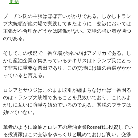
更新
プーチン氏の主張はほぼ言いがかりである。しかしトラン
プ大統領が他の場で実践してきたように、交渉においては
主張が不合理かどうかは関係がない。立場の強い者が勝つ
のである。
そしてこの状況で一番立場が弱いのはアメリカである。し
かも産油企業が集まっているテキサスはトランプ氏にとっ
て非常に重要な票田であり、この交渉には彼の再選がかか
っていると言える。
ロシアとサウジはこのまま取引が纏まらなければ一番困る
のはトランプ大統領であることを見抜いており、これみよ
がしに互いに喧嘩を始めているのである。関税のブラフは
効いていない。
筆者のように原油とロシアの産油企業Rosneftに投資してい
る投資家はこの交渉をゆっくりと眺めておけば良い。交渉