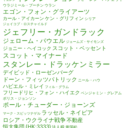
ウラジミール・プーチン
ウラン
エゴン・フォン・グライアーツ
ケン・グリフィン
カール・アイカーン
シリア
ジェイコブ・ロスチャイルド
ジェフリー・ガンドラック
ジェローム・パウエル
ジェームズ・サイモンズ
スコット・ベッセント
ジョニー・ヘイコック
スコット・マイナード
スタンレー・ドラッケンミラー
デイビッド・ローゼンバーグ
ドーン・フィッツパトリック
ニール・ハウ
ハビエル・ミレイ
フィル・グラム
フリードリヒ・フォン・ハイエク
ベンジャミン・グレアム
ボリス・ジョンソン
ポール・チューダー・ジョーンズ
ラッセル・ネイピア
マーク・スピッツナゲル
ロシア・ウクライナ戦争
不動産
恒大集団 (HK:3333)
法人税
黄国松