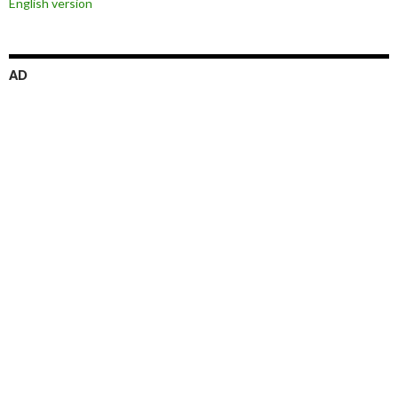
English version
ン
AD