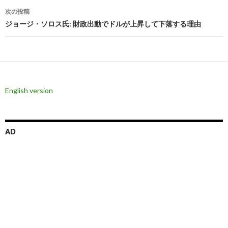
ビ
次の投稿
ジョージ・ソロス氏: 財政出動でドルが上昇して下落する理由
ゲ
ー
シ
ョ
English version
ン
AD