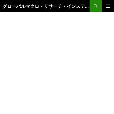
検
グローバルマクロ・リサーチ・インスティテュート
索
コ
メインメ
ン
ニュー
テ
ン
ツ
へ
ス
キ
ッ
プ