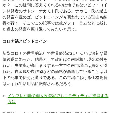
か？ この疑問に答えてくれるのは他でもないビットコイ
ン開発者のサトシ・ナカモト氏である。ナカモト氏の過去
の発言を読めば、ビットコインが今買われている理由も納
得が行く。そこでこの記事では彼がフォーラムなどに残し
た過去の発言を振り返ってみたいと思う。
コロナ禍とビットコイン
新型コロナの世界的流行で世界経済のほとんどは深刻な景
気後退に陥った。結果として政府は金融緩和と現金給付を
行い、失業率が高止まりする一方で金融市場には資金が溢
れた。貴金属や農作物などの価格が高騰していることは以
下の記事で伝えた通りである。この市場における価格高騰
はいずれ生活用品に転嫁されるだろう。
インフレ相場で個人投資家でもコモディティに投資する
方法