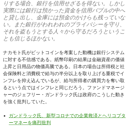
りする場合、銀行を信用せざるを得ない。しかし
実際には銀行は預かった資金を信用バブルの中へ
と貸し出し、金庫には預金のかけらも残っていな
い。また銀行がわれわれのプライバシーを守り、
それを盗もうとする人々から守るだろうというこ
とも信じるほかない。
ナカモト氏がビットコインを考案した動機は銀行システム
に対する不信感である。紙幣印刷の結果は金融資産の価値
上昇と日用品の物価高騰である。日本の場合は所得税と社
会保険料と消費税で給与の半分以上を取り上げる重税でイ
ンフレを抑え込んでいるが、給与所得者の購買力を奪い取
るという点ではインフレと同じだろう。ファンドマネージ
ャーのジェフリー・ガンドラック氏は政府のこうした動き
を強く批判していた。
ガンドラック氏、新型コロナでの企業救済とヘリコプタ
ーマネーを痛烈批判