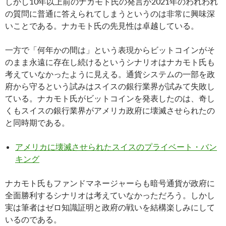
しかし10年以上前のナカモト氏の発言が2021年のわれわれ
の質問に普通に答えられてしまうというのは非常に興味深
いことである。ナカモト氏の先見性は卓越している。
一方で「何年かの間は」という表現からビットコインがそ
のまま永遠に存在し続けるというシナリオはナカモト氏も
考えていなかったように見える。通貨システムの一部を政
府から守るという試みはスイスの銀行業界が試みて失敗し
ている。ナカモト氏がビットコインを発表したのは、奇し
くもスイスの銀行業界がアメリカ政府に壊滅させられたの
と同時期である。
アメリカに壊滅させられたスイスのプライベート・バン
キング
ナカモト氏もファンドマネージャーらも暗号通貨が政府に
全面勝利するシナリオは考えていなかっただろう。しかし
実は筆者はゼロ知識証明と政府の戦いを結構楽しみにして
いるのである。