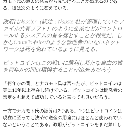
カモト氏の過去の発言から見つけることが出来るのであ
る。彼は次のように答えている。
政府はNapster（訳注：Napster社が管理していたフ
ァイル共有ソフト）のように企業などがコントロ
ールするシステムの首を落とすことが得意だ。し
かしGnutellaやTorのような管理者のいないネット
ワークは死を免れているように見える。
ビットコインはこの戦いに勝利し新たな自由の城
を何年かの間は獲得することが出来るだろう。
「何年かの間」とナカモト氏は言ったが、ビットコインは
実に10年以上存在し続けている。ビットコインは開発者の
想定をも超えて成功していると言っても良いだろう。
一方でナカモト氏の誤算は2つある。1つはビットコインは
現在に至っても決済や送金の用途にはほとんど使われてい
ないということである。政府がビットコインをまだ禁止し