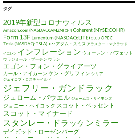
タグ
2019年新型コロナウィルス
Coherent (NYSE:COHR)
Amazon.com (NASDAQ:AMZN)
CNN
Form 13F
Lumentum (NASDAQ:LITE)
OPEC
OECD
Tesla (NASDAQ:TSLA)
アダム・スミス
TPP
アラスター・マクラウド
インフレーション
ウォーレン・バフェット
イエレン
ウラジミール・プーチン
ウラン
エゴン・フォン・グライアーツ
ケン・グリフィン
カール・アイカーン
シリア
ジェイコブ・ロスチャイルド
ジェフリー・ガンドラック
ジェローム・パウエル
ジェームズ・サイモンズ
スコット・ベッセント
ジョニー・ヘイコック
スコット・マイナード
スタンレー・ドラッケンミラー
デイビッド・ローゼンバーグ