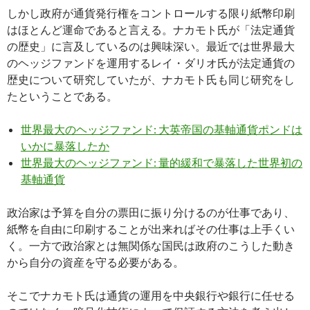
しかし政府が通貨発行権をコントロールする限り紙幣印刷
はほとんど運命であると言える。ナカモト氏が「法定通貨
の歴史」に言及しているのは興味深い。最近では世界最大
のヘッジファンドを運用するレイ・ダリオ氏が法定通貨の
歴史について研究していたが、ナカモト氏も同じ研究をし
たということである。
世界最大のヘッジファンド: 大英帝国の基軸通貨ポンドは
いかに暴落したか
世界最大のヘッジファンド: 量的緩和で暴落した世界初の
基軸通貨
政治家は予算を自分の票田に振り分けるのが仕事であり、
紙幣を自由に印刷することが出来ればその仕事は上手くい
く。一方で政治家とは無関係な国民は政府のこうした動き
から自分の資産を守る必要がある。
そこでナカモト氏は通貨の運用を中央銀行や銀行に任せる