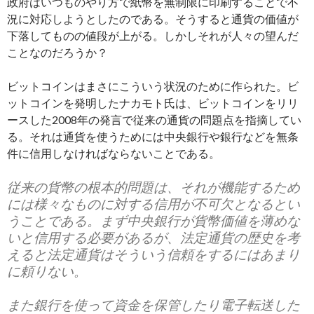
政府はいつものやり方で紙幣を無制限に印刷することで不
況に対応しようとしたのである。そうすると通貨の価値が
下落してものの値段が上がる。しかしそれが人々の望んだ
ことなのだろうか？
ビットコインはまさにこういう状況のために作られた。ビ
ットコインを発明したナカモト氏は、ビットコインをリリ
ースした2008年の発言で従来の通貨の問題点を指摘してい
る。それは通貨を使うためには中央銀行や銀行などを無条
件に信用しなければならないことである。
従来の貨幣の根本的問題は、それが機能するため
には様々なものに対する信用が不可欠となるとい
うことである。まず中央銀行が貨幣価値を薄めな
いと信用する必要があるが、法定通貨の歴史を考
えると法定通貨はそういう信頼をするにはあまり
に頼りない。
また銀行を使って資金を保管したり電子転送した