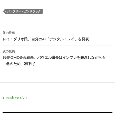
ジェフリー・ガンドラック
投
前の投稿
稿
レイ・ダリオ氏、自分のAI「デジタル・レイ」を発表
ナ
次の投稿
ビ
9月FOMC会合結果、パウエル議長はインフレを懸念しながらも
「念のため」利下げ
ゲ
ー
シ
ョ
English version
ン