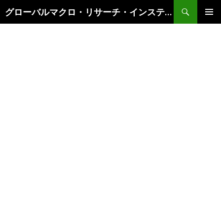
検
グローバルマクロ・リサーチ・インスティテュート
索
コ
メインメ
ン
ニュー
テ
ン
ツ
へ
ス
キ
ッ
プ