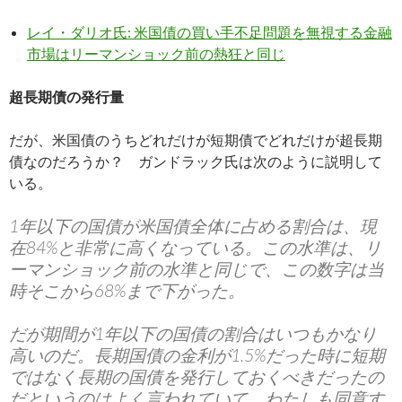
レイ・ダリオ氏: 米国債の買い手不足問題を無視する金融
市場はリーマンショック前の熱狂と同じ
超長期債の発行量
だが、米国債のうちどれだけが短期債でどれだけが超長期
債なのだろうか？ ガンドラック氏は次のように説明して
いる。
1年以下の国債が米国債全体に占める割合は、現
在84%と非常に高くなっている。この水準は、リ
ーマンショック前の水準と同じで、この数字は当
時そこから68%まで下がった。
だが期間が1年以下の国債の割合はいつもかなり
高いのだ。長期国債の金利が1.5%だった時に短期
ではなく長期の国債を発行しておくべきだったの
だというのはよく言われていて、わたしも同意す