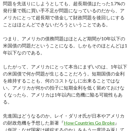
問題を先送りにしようとしても、超長期債はたった1.7%の
発行量で既に買い手不足が問題になっているのだから、ア
メリカにとって超長期で借金して財政問題を後回しにする
ことはほとんどできないだろうということである。
つまり、アメリカの債務問題はほとんど期間が10年以下の
米国債の問題だということになる。しかもそのほとんどは1
年以下なのである。
したがって、アメリカにとって本当にまずいのは、1年以下
の米国債で何か問題が生じることだろう。短期国債の金利
を維持することも、何のコストなしに出来ることではな
い。アメリカが何かの拍子に短期金利を低く留めておけな
くなったら、アメリカは1年以内に危機に陥る可能性もあ
る。
先進国はどうなるのか。レイ・ダリオ氏が日本やアメリカ
の財政危機を予想した新著『
How Countries Go Broke
』
（仮訳：なぜ国家は破綻するのか）をもう一度読み返して