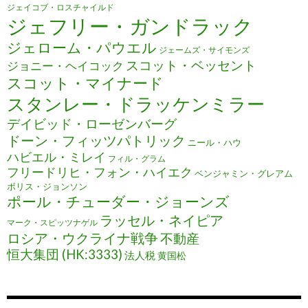
ジェイコブ・ロスチャイルド
ジェフリー・ガンドラック
ジェローム・パウエル
ジェームズ・サイモンズ
スコット・ベッセント
ジョニー・ヘイコック
スコット・マイナード
スタンレー・ドラッケンミラー
デイビッド・ローゼンバーグ
ドーン・フィッツパトリック
ニール・ハウ
ハビエル・ミレイ
フィル・グラム
フリードリヒ・フォン・ハイエク
ベンジャミン・グレアム
ボリス・ジョンソン
ポール・チューダー・ジョーンズ
ラッセル・ネイピア
マーク・スピッツナゲル
ロシア・ウクライナ戦争
不動産
恒大集団 (HK:3333)
法人税
黄国松