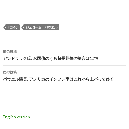
FOMC
ジェローム・パウエル
投
前の投稿
稿
ガンドラック氏: 米国債のうち超長期債の割合は1.7%
ナ
次の投稿
ビ
パウエル議長: アメリカのインフレ率はこれから上がってゆく
ゲ
ー
シ
English version
ョ