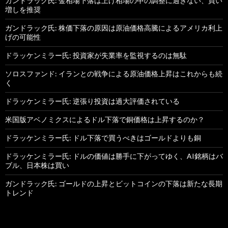
ガンドラック氏: 金相場下落は上げ相場の中の調整に過ぎない、買い
増しを推奨
ガンドラック氏: 株価下落の原因は原油価格高騰によるアメリカ利上
げの可能性
ドラッケンミラー氏: 投資家が失業率を監視するのは無駄
ソロスファンド: イランとの戦争による原油価格上昇はこれからも続
く
ドラッケンミラー氏: 逆張り投資は過大評価されている
米国版アベノミクスによるドル下落で銅価格は上昇するのか？
ドラッケンミラー氏: ドル下落で買うべきはゴールドよりも銅
ドラッケンミラー氏: ドルの価値は勝手に下がってゆく、AI銘柄はバ
ブル、日本株は買い
ガンドラック氏: ゴールドの上昇とビットコインの下落は新たな長期
トレンド