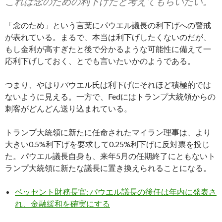
これは念のための利下げだと考えてもらいたい。
「念のため」という言葉にパウエル議長の利下げへの警戒
が表れている。まるで、本当は利下げしたくないのだが、
もし金利が高すぎたと後で分かるような可能性に備えて一
応利下げしておく、とでも言いたいかのようである。
つまり、やはりパウエル氏は利下げにそれほど積極的では
ないように見える。一方で、Fedにはトランプ大統領からの
刺客がどんどん送り込まれている。
トランプ大統領に新たに任命されたマイラン理事は、より
大きい0.5%利下げを要求して0.25%利下げに反対票を投じ
た。パウエル議長自身も、来年5月の任期終了にともないト
ランプ大統領に新たな議長に置き換えられることになる。
ベッセント財務長官: パウエル議長の後任は年内に発表さ
れ、金融緩和を確実にする