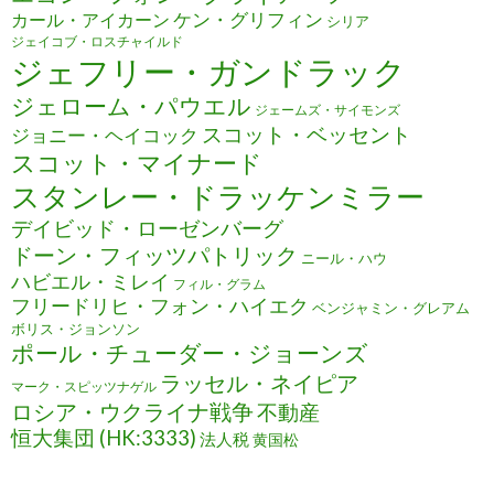
ケン・グリフィン
カール・アイカーン
シリア
ジェイコブ・ロスチャイルド
ジェフリー・ガンドラック
ジェローム・パウエル
ジェームズ・サイモンズ
スコット・ベッセント
ジョニー・ヘイコック
スコット・マイナード
スタンレー・ドラッケンミラー
デイビッド・ローゼンバーグ
ドーン・フィッツパトリック
ニール・ハウ
ハビエル・ミレイ
フィル・グラム
フリードリヒ・フォン・ハイエク
ベンジャミン・グレアム
ボリス・ジョンソン
ポール・チューダー・ジョーンズ
ラッセル・ネイピア
マーク・スピッツナゲル
ロシア・ウクライナ戦争
不動産
恒大集団 (HK:3333)
法人税
黄国松