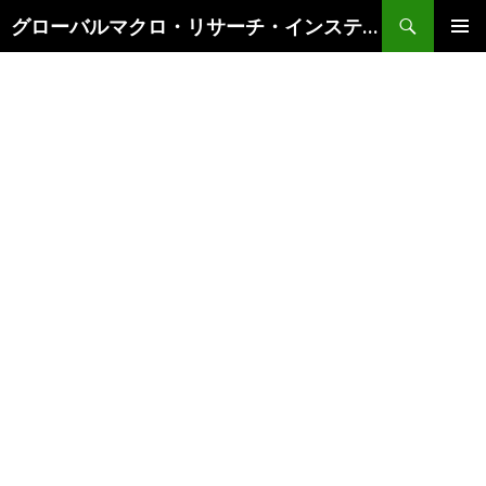
検
グローバルマクロ・リサーチ・インスティテュート
索
コ
メインメ
ン
ニュー
テ
ン
ツ
へ
ス
キ
ッ
プ