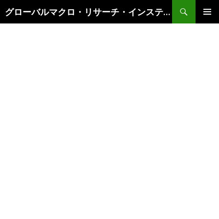
検
グローバルマクロ・リサーチ・インスティテュート
索
コ
メインメ
ン
ニュー
テ
ン
ツ
へ
ス
キ
ッ
プ