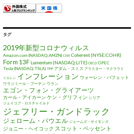
タグ
2019年新型コロナウィルス
Coherent (NYSE:COHR)
Amazon.com (NASDAQ:AMZN)
CNN
Form 13F
Lumentum (NASDAQ:LITE)
OPEC
OECD
Tesla (NASDAQ:TSLA)
アダム・スミス
TPP
アラスター・マクラウド
インフレーション
ウォーレン・バフェット
イエレン
ウラジミール・プーチン
ウラン
エゴン・フォン・グライアーツ
ケン・グリフィン
カール・アイカーン
シリア
ジェイコブ・ロスチャイルド
ジェフリー・ガンドラック
ジェローム・パウエル
ジェームズ・サイモンズ
スコット・ベッセント
ジョニー・ヘイコック