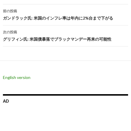
投
前の投稿
稿
ガンドラック氏: 米国のインフレ率は年内に2%台まで下がる
ナ
次の投稿
ビ
グリフィン氏: 米国債暴落でブラックマンデー再来の可能性
ゲ
ー
シ
English version
ョ
ン
AD