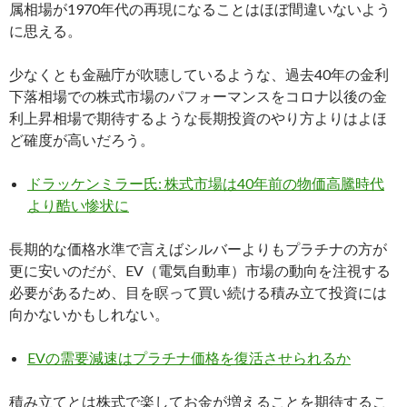
属相場が1970年代の再現になることはほぼ間違いないよう
に思える。
少なくとも金融庁が吹聴しているような、過去40年の金利
下落相場での株式市場のパフォーマンスをコロナ以後の金
利上昇相場で期待するような長期投資のやり方よりはよほ
ど確度が高いだろう。
ドラッケンミラー氏: 株式市場は40年前の物価高騰時代
より酷い惨状に
長期的な価格水準で言えばシルバーよりもプラチナの方が
更に安いのだが、EV（電気自動車）市場の動向を注視する
必要があるため、目を瞑って買い続ける積み立て投資には
向かないかもしれない。
EVの需要減速はプラチナ価格を復活させられるか
積み立てとは株式で楽してお金が増えることを期待するこ