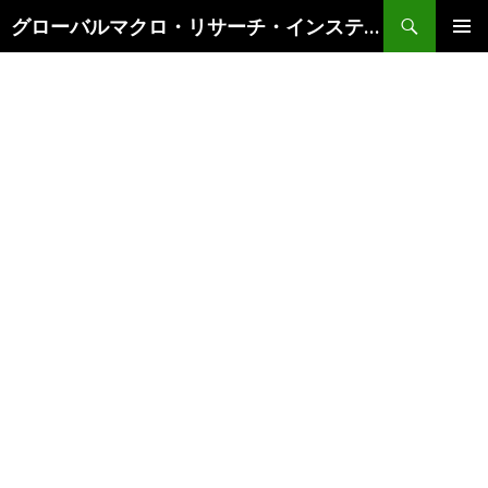
検
グローバルマクロ・リサーチ・インスティテュート
索
コ
メインメ
ン
ニュー
テ
ン
ツ
へ
ス
キ
ッ
プ