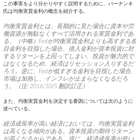
この事実をより分かりやすく説明するために、バーナンキ
氏は均衡実質金利の概念を紹介する。
均衡実質金利とは、長期的に見た場合に資本や労
働資源が無駄なくすべて活用される実質金利であ
る。（中略）Fedが均衡実質金利よりも高すぎる名
目金利を目指した場合、借入金利が資本投資に対
するリターンを上回ってしまい、投資が魅力的で
はなくなるため、経済はリセッション入りするだ
ろう。逆に、Fedが低すぎる金利を目指した場合、
市場は加熱し、インフレが止まらなくなるだろ
う。（注: 2016/10/5 翻訳訂正）
また、均衡実質金利を決定する要因については次のように
述べている。
経済成長率が高い経済においては、均衡実質金利
は高くなる傾向がある。資本投資の期待リターン
が高くなるからである。逆に、経済成長率が低い