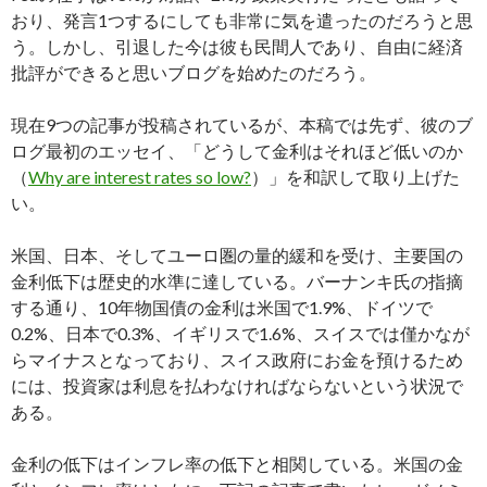
おり、発言1つするにしても非常に気を遣ったのだろうと思
う。しかし、引退した今は彼も民間人であり、自由に経済
批評ができると思いブログを始めたのだろう。
現在9つの記事が投稿されているが、本稿では先ず、彼のブ
ログ最初のエッセイ、「どうして金利はそれほど低いのか
（
Why are interest rates so low?
）」を和訳して取り上げた
い。
米国、日本、そしてユーロ圏の量的緩和を受け、主要国の
金利低下は歴史的水準に達している。バーナンキ氏の指摘
する通り、10年物国債の金利は米国で1.9%、ドイツで
0.2%、日本で0.3%、イギリスで1.6%、スイスでは僅かなが
らマイナスとなっており、スイス政府にお金を預けるため
には、投資家は利息を払わなければならないという状況で
ある。
金利の低下はインフレ率の低下と相関している。米国の金