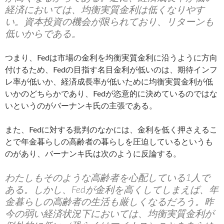
経済においては、均衡実質金利は低くなりやす
い。資本投資の機会が限られており、リターンも
低いからである。
つまり、Fedは市場の金利を均衡実質金利に沿うように方向
付けるため、Fedの目指す名目金利が低いのは、期待インフ
レ率が低いか、経済成長率が低いために均衡実質金利が低
いかのどちらかであり、Fedが恣意的に決めているのではな
いというのがバーナンキ氏の主張である。
また、Fedに対する批判のなかには、金利を低く押さえるこ
とで年金暮らしの高齢者の暮らしを圧迫しているというも
のがあり、バーナンキ氏は次のように反論する。
わたしもそのような高齢者を心配している1人で
ある。しかし、Fedが金利を高くしてしまえば、年
金暮らしの高齢者の生活も厳しくなるだろう。昨
今の弱い経済状況下においては、均衡実質金利が