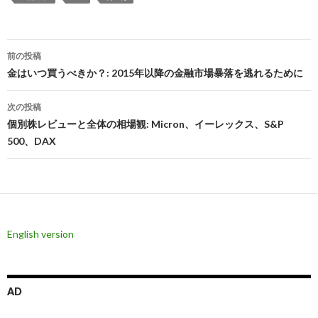
投
前の投稿
稿
金はいつ買うべきか？: 2015年以降の金融市場暴落を逃れるために
ナ
次の投稿
ビ
個別株レビューと全体の相場観: Micron、イーレックス、S&P
500、DAX
ゲ
ー
シ
ョ
English version
ン
AD