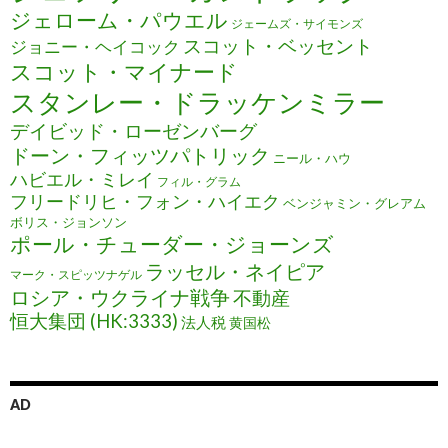
ジェローム・パウエル
ジェームズ・サイモンズ
スコット・ベッセント
ジョニー・ヘイコック
スコット・マイナード
スタンレー・ドラッケンミラー
デイビッド・ローゼンバーグ
ドーン・フィッツパトリック
ニール・ハウ
ハビエル・ミレイ
フィル・グラム
フリードリヒ・フォン・ハイエク
ベンジャミン・グレアム
ボリス・ジョンソン
ポール・チューダー・ジョーンズ
ラッセル・ネイピア
マーク・スピッツナゲル
ロシア・ウクライナ戦争
不動産
恒大集団 (HK:3333)
法人税
黄国松
AD