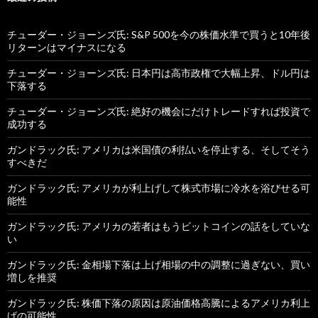
チューダー・ジョーンズ氏: S&P 500を今の株価水準で買うと10年後
リターンはマイナスになる
チューダー・ジョーンズ氏: 日本円は高市政権で大幅上昇、ドル円は
下落する
チューダー・ジョーンズ氏: 絶好の機会にだけトレードすれば投資で
成功する
ガンドラック氏: アメリカは米国債の利払いを停止する、そしてそう
すべきだ
ガンドラック氏: アメリカが利上げして株式市場に冷水を浴びせる可
能性
ガンドラック氏: アメリカの若者はもうビットコインの話をしていな
い
ガンドラック氏: 金相場下落は上げ相場の中の調整に過ぎない、買い
増しを推奨
ガンドラック氏: 株価下落の原因は原油価格高騰によるアメリカ利上
げの可能性