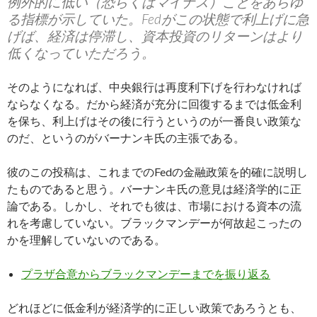
例外的に低い（恐らくはマイナス）ことをあらゆ
る指標が示していた。Fedがこの状態で利上げに急
げば、経済は停滞し、資本投資のリターンはより
低くなっていただろう。
そのようになれば、中央銀行は再度利下げを行わなければ
ならなくなる。だから経済が充分に回復するまでは低金利
を保ち、利上げはその後に行うというのが一番良い政策な
のだ、というのがバーナンキ氏の主張である。
彼のこの投稿は、これまでのFedの金融政策を的確に説明し
たものであると思う。バーナンキ氏の意見は経済学的に正
論である。しかし、それでも彼は、市場における資本の流
れを考慮していない。ブラックマンデーが何故起こったの
かを理解していないのである。
プラザ合意からブラックマンデーまでを振り返る
どれほどに低金利が経済学的に正しい政策であろうとも、