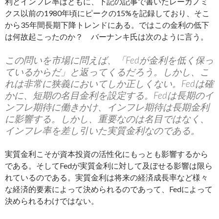
利とインフレ率はともに、下記の記事で書いたレーガノミ
クス以前の1980年頃にピークの15%を記録しており、そこ
から35年間長期下降トレンドにある。ではこの金利の低下
は何故起こったのか？ バーナンキ氏は次のように言う。
この問いを市場に問えば、「Fedが金利を低く保っ
ているからだ」と返ってくるだろう。しかし、こ
れは非常に狭義においてしか正しくない。Fedは確
かに、短期の名目金利を設定する。Fedは長期のイ
ンフレ期待に働きかけ、インフレ期待は長期金利
に影響する。しかし、重要なのは名目ではなく、
インフレ率を差し引いた実質金利なのである。
実質金利こそが資本投資の活性化にもっとも影響するから
である。そしてFedが実質金利に対して及ぼせる影響は限ら
れているのである。実質金利は将来の経済成長率など様々
な経済的要素によって決められるのであって、Fedによって
決められるわけではない。